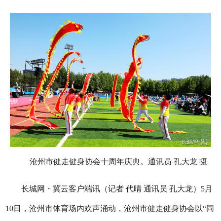
沧州市健走健身协会十周年庆典。通讯员 孔大龙 摄
长城网・冀云客户端讯（记者 代晴 通讯员 孔大龙）5月
10日，沧州市体育场内欢声涌动，沧州市健走健身协会以“同