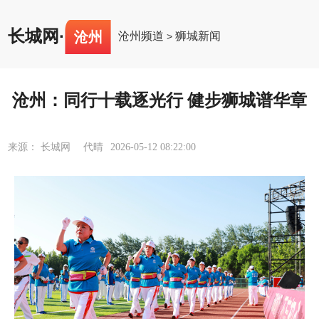
长城网
·
沧州
沧州频道
狮城新闻
>
沧州：同行十载逐光行 健步狮城谱华章
来源： 长城网 代晴
2026-05-12 08:22:00