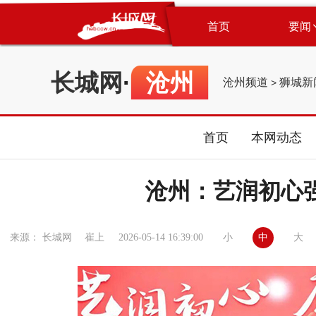
首页
要闻
长城网
·
沧州
沧州频道
狮城新
>
首页
本网动态
沧州：艺润初心
小
中
大
来源： 长城网 崔上
2026-05-14 16:39:00