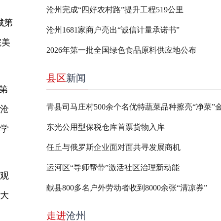
沧州完成“四好农村路”提升工程519公里
城第
沧州1681家商户亮出“诚信计量承诺书”
院美
2026年第一批全国绿色食品原料供应地公布
县区
新闻
第
青县司马庄村500余个名优特蔬菜品种擦亮“净菜”
向
沧
东光公用型保税仓库首票货物入库
中学
任丘与俄罗斯企业面对面共寻发展商机
运河区“导师帮带”激活社区治理新动能
参观
献县800多名户外劳动者收到8000余张“清凉券”
进大
走进
沧州