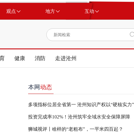
观点
地方
互动
育
健康
消防
走进沧州
本网
动态
投资完成率102%！沧州筑牢全域水安全保障屏障
狮城视评丨啥样的“老粗布”，一平米四百起？