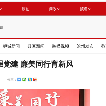
原创
问政
频道
闻
狮城新闻
县区新闻
融媒视频
沧州发布
教
强党建 廉美同行育新风
分享：