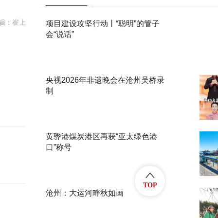
辑：崔上
项目建设攻坚行动丨“聪明”的管子
会“说话”
央视2026年非遗晚会在沧州吴桥录
制
黄骅港煤炭港区再获“亚太绿色港
口”称号
TOP
沧州：大运河畔秋如画