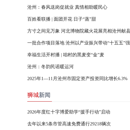
沧州：春风送岗促就业 真情相助暖民心
百姓看联播 | 面团开花 日子“蒸”甜
方寸之间见万象 河北博物院藏火花展亮相沧州献
一批合作项目落地 沧州以产业振兴带动“十五五”
幸福生活开村播 | 咱村的黑麦变“金”麦
沧州：冬韵民谣暖运河
2025年1—11月沧州市固定资产投资同比增长6.3%
狮城
新闻
2026年度红十字博爱助学“援手行动”启动
去年以来5条市管高速免费通行29218辆次