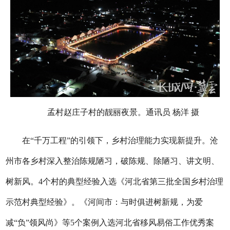
孟村赵庄子村的靓丽夜景。通讯员 杨洋 摄
在“千万工程”的引领下，乡村治理能力实现新提升。沧
州市各乡村深入整治陈规陋习，破陈规、除陋习、讲文明、
树新风。4个村的典型经验入选《河北省第三批全国乡村治理
示范村典型经验》。《河间市：与时俱进树新规，为爱
减“负”领风尚》等5个案例入选河北省移风易俗工作优秀案